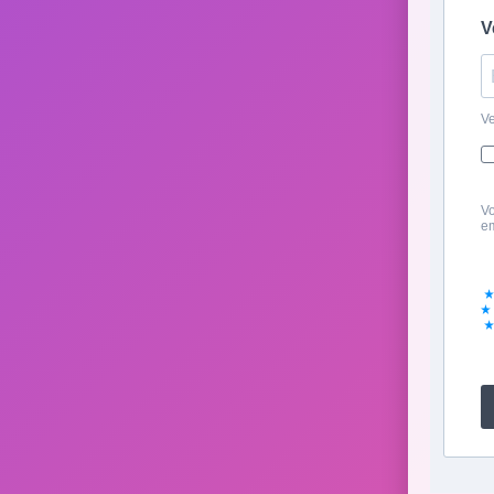
V
Ve
Vo
em