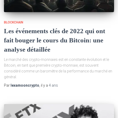
BLOCKCHAIN
Les événements clés de 2022 qui ont
fait bouger le cours du Bitcoin: une
analyse détaillée
Le marché des crypto-monnaies est en constante évolution et le
Bitcoin, en tant que première crypto-monnaie, est souvent
considéré comme un baromètre de la performance du marché en
général.
Par
lexamooncrypto
, il y a
4 ans