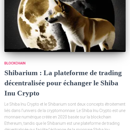
BLOCKCHAIN
Shibarium : La plateforme de trading
décentralisée pour échanger le Shiba
Inu Crypto
Le Shiba Inu Crypto et le Shibarium sont deux concepts étroitement
liés dans l’univers de la cryptomonnaie. Le Shiba Inu Crypto est une
monnaie numérique créée en 2020 basée sur la blockchain
Ethereum, tandis que le Shibarium est une plateforme de trading
décentralisée qui facilite l’échange de la monnaie Shiba Inu