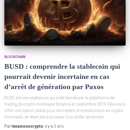
BLOCKCHAIN
BUSD : comprendre la stablecoin qui
pourrait devenir incertaine en cas
d’arrêt de génération par Paxos
BUSD est une stablecoin qui a été lancée par la plateforme de
trading de crypto-monnaies Binance en septembre 2019. Elle vise à
offrir une option stable pour les traders et investisseurs en crypto-
monnaies, en étant liée à la valeur d’un dollar américain
Par
lexamooncrypto
, il y a
3 ans