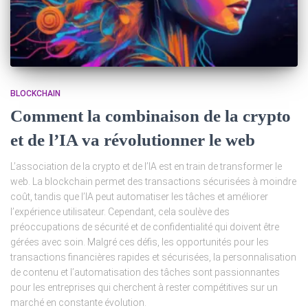
BLOCKCHAIN
Comment la combinaison de la crypto
et de l’IA va révolutionner le web
L’association de la crypto et de l’IA est en train de transformer le
web. La blockchain permet des transactions sécurisées à moindre
coût, tandis que l’IA peut automatiser les tâches et améliorer
l’expérience utilisateur. Cependant, cela soulève des
préoccupations de sécurité et de confidentialité qui doivent être
gérées avec soin. Malgré ces défis, les opportunités pour les
transactions financières rapides et sécurisées, la personnalisation
de contenu et l’automatisation des tâches sont passionnantes
pour les entreprises qui cherchent à rester compétitives sur un
marché en constante évolution.