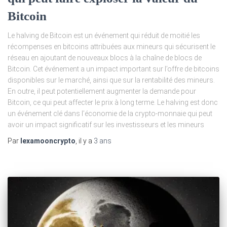
Bitcoin
Le halving de Bitcoin est un événement qui réduit de moitié les
récompenses en bitcoins attribuées aux mineurs qui sécurisent le
réseau en ajoutant de nouveaux blocs à la chaîne de blocs de
Bitcoin. Cet événement a un impact important sur l’offre de bitcoins
disponibles sur le marché, ainsi que sur la rentabilité des mineurs.
En outre, il peut potentiellement augmenter la demande pour
Bitcoin, ce qui peut affecter le prix à long terme. Le halving est donc
un événement clé dans l’économie de la crypto-monnaie qui peut
avoir un impact significatif sur les investisseurs et les mineurs
Par
lexamooncrypto
, il y a
3 ans