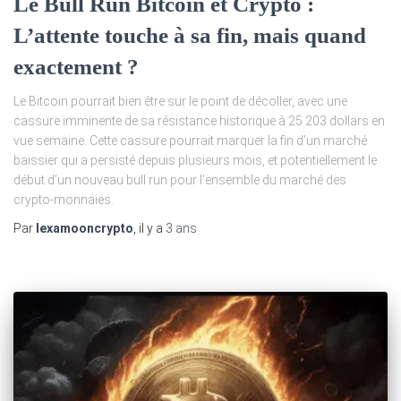
Le Bull Run Bitcoin et Crypto :
L’attente touche à sa fin, mais quand
exactement ?
Le Bitcoin pourrait bien être sur le point de décoller, avec une
cassure imminente de sa résistance historique à 25 203 dollars en
vue semaine. Cette cassure pourrait marquer la fin d’un marché
baissier qui a persisté depuis plusieurs mois, et potentiellement le
début d’un nouveau bull run pour l’ensemble du marché des
crypto-monnaies.
Par
lexamooncrypto
, il y a
3 ans