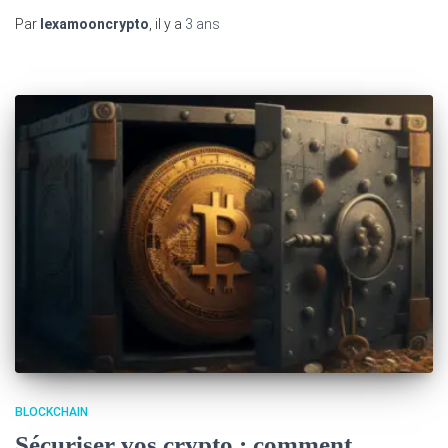
Par
lexamooncrypto
, il y a
3 ans
BLOCKCHAIN
Sécuriser vos crypto : comment