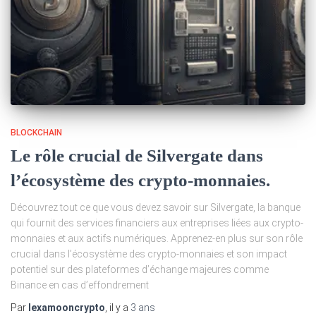
BLOCKCHAIN
Le rôle crucial de Silvergate dans
l’écosystème des crypto-monnaies.
Découvrez tout ce que vous devez savoir sur Silvergate, la banque
qui fournit des services financiers aux entreprises liées aux crypto-
monnaies et aux actifs numériques. Apprenez-en plus sur son rôle
crucial dans l’écosystème des crypto-monnaies et son impact
potentiel sur des plateformes d’échange majeures comme
Binance en cas d’effondrement
Par
lexamooncrypto
, il y a
3 ans