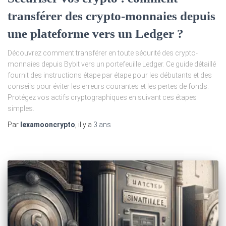
transférer des crypto-monnaies depuis
une plateforme vers un Ledger ?
Découvrez comment transférer en toute sécurité des crypto-
monnaies depuis Bybit vers un portefeuille Ledger. Ce guide détaillé
fournit des instructions étape par étape pour les débutants et des
conseils pour éviter les erreurs courantes et les pertes de fonds.
Protégez vos actifs cryptographiques en suivant ces étapes
simples.
Par
lexamooncrypto
, il y a
3 ans