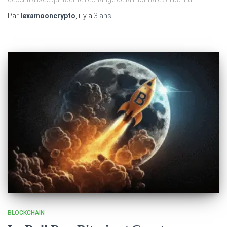
Par
lexamooncrypto
, il y a
3 ans
BLOCKCHAIN