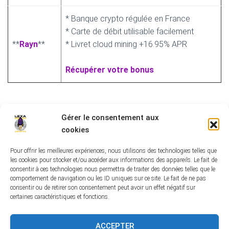
* Banque crypto régulée en France
* Carte de débit utilisable facilement
**
Rayn
**
* Livret cloud mining +16.95% APR
Récupérer votre bonus
ces liens sont des liens de collaborations commerciales
Gérer le consentement aux
vous permettant d’avoir des bonus à l’inscription
cookies
Pour offrir les meilleures expériences, nous utilisons des technologies telles que
les cookies pour stocker et/ou accéder aux informations des appareils. Le fait de
consentir à ces technologies nous permettra de traiter des données telles que le
comportement de navigation ou les ID uniques sur ce site. Le fait de ne pas
CONDITIONS GÉNÉRALES DE VENTE
consentir ou de retirer son consentement peut avoir un effet négatif sur
certaines caractéristiques et fonctions.
POLITIQUE DE CONFIDENTIALITÉ
MENTIONS LÉGALES
ACCEPTER