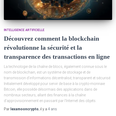
INTELLIGENCE ARTIFICIELLE
Découvrez comment la blockchain
révolutionne la sécurité et la
transparence des transactions en ligne
La technologie de la chaîne de blocs, également connue sous le
nom de blockchain, est un système de stockage et de
transmission d’informations décentralisé, transparent et sécurisé.
Initialement développé pour servir de base à la crypto-monnaie
Bitcoin, elle possède désormais des applications dans de
nombreux secteurs, allant des finances à la chaîne
d’approvisionnement en passant par l’Internet des objets.
Par
lexamooncrypto
, il y a
4 ans