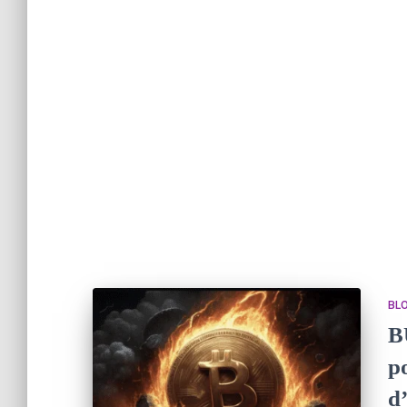
BL
B
p
d