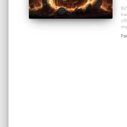
BUS
tra
off
mon
Pa