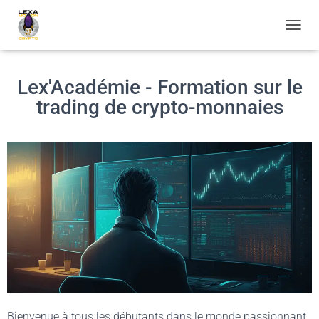
OUVRI
Lex'Académie - Formation sur le
trading de crypto-monnaies
Bienvenue à tous les débutants dans le monde passionnant